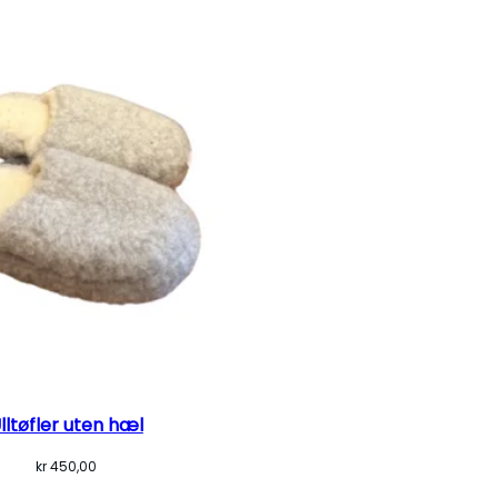
lltøfler uten hæl
kr
450,00