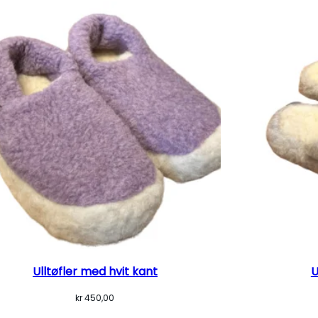
Ulltøfler med hvit kant
U
kr
450,00