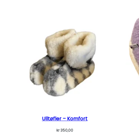
Ulltøfler – Komfort
kr
350,00