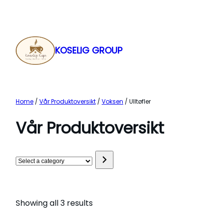
Skip
to
content
KOSELIG GROUP
Home
/
Vår Produktoversikt
/
Voksen
/ Ulltøfler
Vår Produktoversikt
Select
a
category
Showing all 3 results