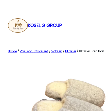
Skip
to
content
KOSELIG GROUP
Home
/
Vår Produktoversikt
/
Voksen
/
Ulltøfler
/ Ulltøfler uten hæl