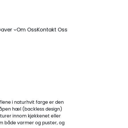
Gaver
Om Oss
Kontakt Oss
lene i naturhvit farge er den
 åpen hæl (backless design)
 turer innom kjøkkenet eller
som både varmer og puster, og