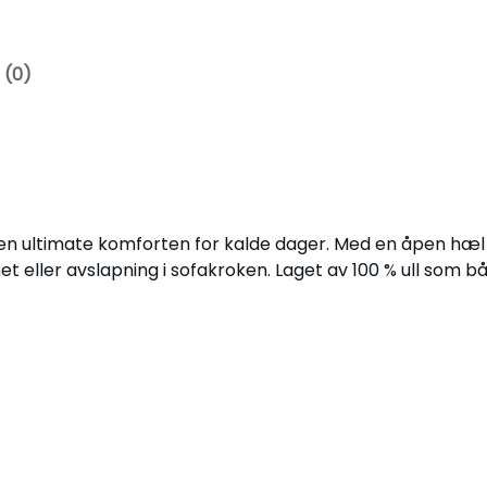
e
n
h
 (0)
æ
l
q
u
a
n
 den ultimate komforten for kalde dager. Med en åpen hæl
t
et eller avslapning i sofakroken. Laget av 100 % ull som b
i
t
y