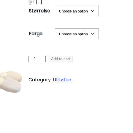
gir […]
Størrelse
Farge
U
Add to cart
l
l
Category:
Ulltøfler
t
ø
f
l
e
r
u
t