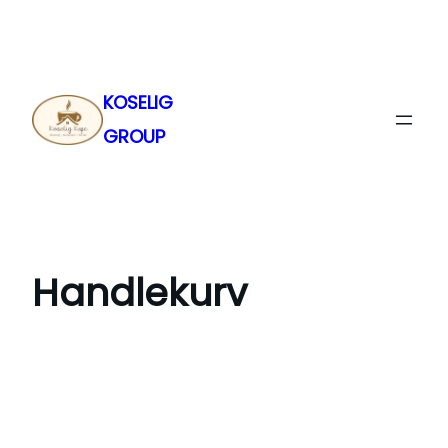
Skip
to
content
KOSELIG
GROUP
Handlekurv