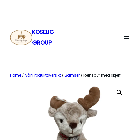
Skip
to
content
KOSELIG
GROUP
Home
/
Vår Produktoversikt
/
Bamser
/ Reinsdyr med skjerf