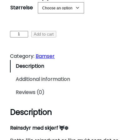
n
Størrelse
g
e
:
R
Add to cart
k
e
r
i
Category:
Bamser
n
3
s
Description
1
d
y
Additional information
5
r
,
Reviews (0)
m
0
e
0
d
Description
t
s
h
k
Reinsdyr med skjerf 🦌❄️
r
j
o
e