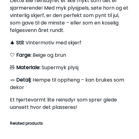
Dette lille reinsdyret er like mykt som det er
r
u
sjarmerende! Med myk plysjpels, søte horn og et
f
vinterlig skjerf, er den perfekt som pynt til jul,
g
q
som gave til de minste – eller som en koselig
h
u
følgesvenn året rundt.
k
a
r
🎄
Stil:
Vintermotiv med skjerf
n
t
🤍
Farge:
Beige og brun
3
i
6
t
🧸
Materiale:
Supermyk plysj
y
5
🪢
Detalj:
Hempe til oppheng – kan brukes som
,
dekor
0
0
Et hjertevarmt lite reinsdyr som sprer glede
uansett hvor det plasseres!
Related products