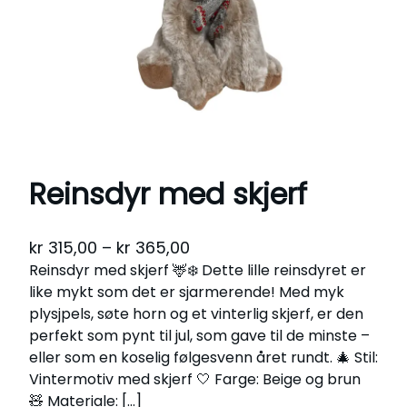
Reinsdyr med skjerf
P
kr
315,00
–
kr
365,00
Reinsdyr med skjerf 🦌❄️ Dette lille reinsdyret er
r
like mykt som det er sjarmerende! Med myk
i
plysjpels, søte horn og et vinterlig skjerf, er den
c
perfekt som pynt til jul, som gave til de minste –
e
eller som en koselig følgesvenn året rundt. 🎄 Stil:
r
Vintermotiv med skjerf 🤍 Farge: Beige og brun
a
🧸 Materiale: […]