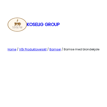
Skip
to
content
KOSELIG GROUP
Home
/
Vår Produktoversikt
/
Bamser
/ Bamse med blondekjole