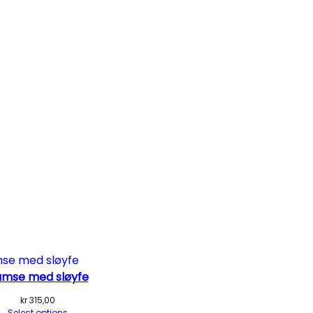
mse med sløyfe
kr
315,00
Select options