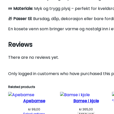
💤
Materiale:
Myk og trygg plysj – perfekt for kvelds
🎁
Passer til:
Bursdag, dåp, dekorasjon eller bare fordi
En kosete venn som bringer varme og nostalgi inn i e
Reviews
There are no reviews yet.
Only logged in customers who have purchased this p
Related products
Apebamse
Bamse i kjole
kr
99,00
kr
365,00
Select options