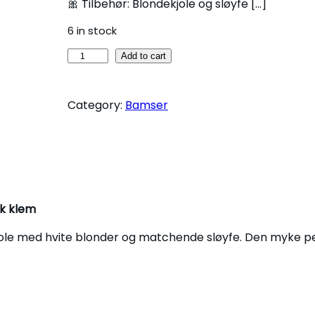
🎀 Tilbehør: Blondekjole og sløyfe […]
6 in stock
B
Add to cart
a
m
Category:
Bamser
s
e
m
e
d
b
l
yk klem
o
jole med hvite blonder og matchende sløyfe. Den myke pe
n
d
e
k
j