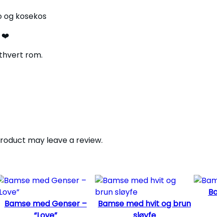
o
ro og kosekos
l
e
 ❤️
q
u
thvert rom.
a
n
t
i
t
y
roduct may leave a review.
Ba
Bamse med Genser –
Bamse med hvit og brun
“Love”
sløyfe