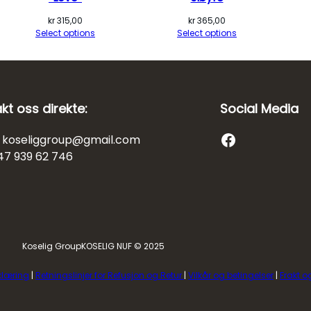
kr
315,00
kr
365,00
Select options
Select options
kt oss direkte:
Social Media
Facebook
: koseliggroup@gmail.com
+47 939 62 746
Koselig Group
KOSELIG NUF © 2025
klæring
|
Retningslinjer for Refusjon og Retur
|
Vilkår og betingelser
|
Frakt o