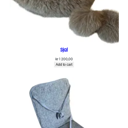
t
y
Sjal
kr
1 200,00
Add to cart