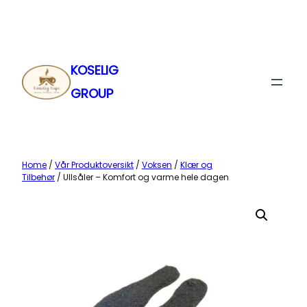
Skip
to
content
KOSELIG
GROUP
Home
/
Vår Produktoversikt
/
Voksen
/
Klær og
Tilbehør
/ Ullsåler – Komfort og varme hele dagen