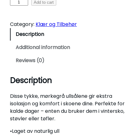
U
Add to cart
l
l
Category:
Klær og Tilbehør
s
å
Description
l
e
Additional information
r
Reviews (0)
–
K
o
Description
m
f
Disse tykke, mørkegrå ullsålene gir ekstra
o
isolasjon og komfort i skoene dine. Perfekte for
r
kalde dager – enten du bruker dem i vintersko,
t
støvler eller tøfler.
o
g
•Laget av naturlig ull
v