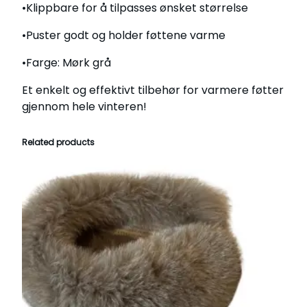
•Klippbare for å tilpasses ønsket størrelse
a
r
•Puster godt og holder føttene varme
m
e
•Farge: Mørk grå
h
Et enkelt og effektivt tilbehør for varmere føtter
e
gjennom hele vinteren!
l
e
d
Related products
a
g
e
n
q
u
a
n
t
i